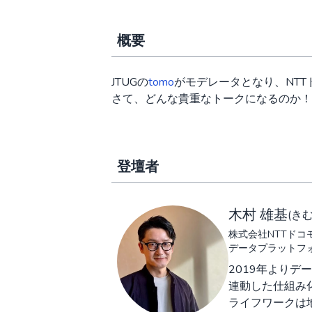
概要
JTUGの
tomo
がモデレータとなり、NTT
さて、どんな貴重なトークになるのか！
登壇者
木村 雄基
(き
株式会社NTTドコ
データプラットフォ
2019年より
連動した仕組み
ライフワークは