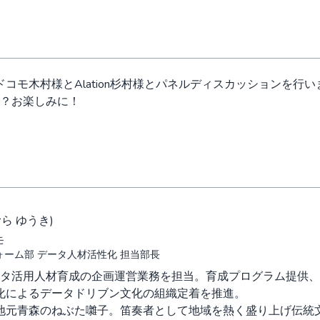
ドコモ木村様とAlation杉村様とパネルディスカッションを行い
？お楽しみに！
むら ゆうき)
モ
ーム部 データ人材活性化 担当部長
データ活用人材育成の企画運営業務を担当。育成プログラム提供
化によるデータドリブン文化の組織定着を推進。
地元青森のねぶた囃子。笛奏者として地域を熱く盛り上げ伝統