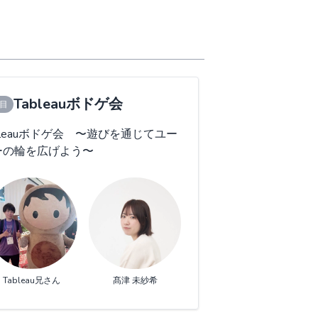
Tableauボドゲ会
組目
bleauボドゲ会 〜遊びを通じてユー
ーの輪を広げよう〜
Tableau兄さん
髙津 未紗希