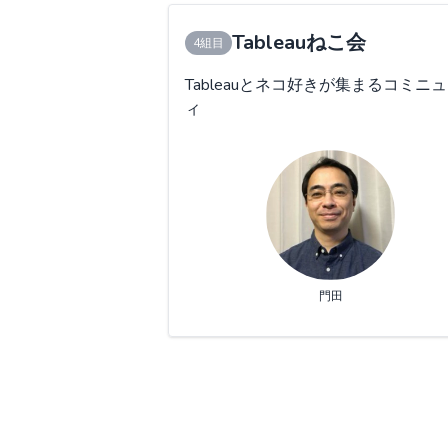
Tableauねこ会
4組目
Tableauとネコ好きが集まるコミニ
ィ
門田