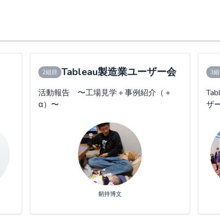
Tableau製造業ユーザー会
2組目
3
活動報告 〜工場見学＋事例紹介（＋
Ta
α）〜
ザ
剱持博文