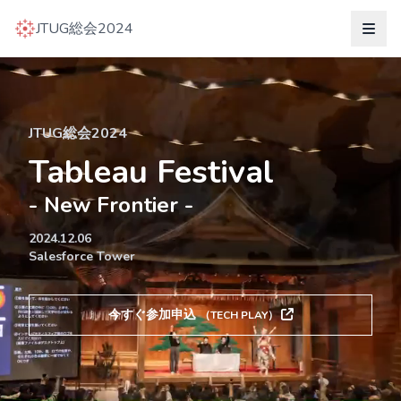
JTUG総会2024
JTUG総会2024
Tableau Festival
- New Frontier -
2024.12.06
Salesforce Tower
今すぐ参加申込
（TECH PLAY）